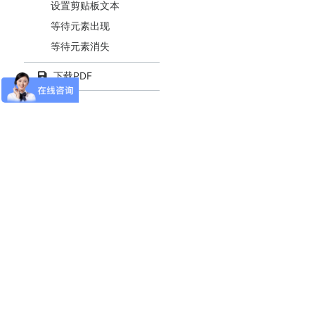
设置剪贴板文本
等待元素出现
等待元素消失
获取元素属性值
下载PDF
获取结构化数据
获取屏幕方向
设置屏幕方向
安卓专有控件
应用软件
附录
RPA运行与管理
导航
特殊场景指南
从零开始，打开RPA的大门
示例精讲
首页
COE
文档
产品参考
信创