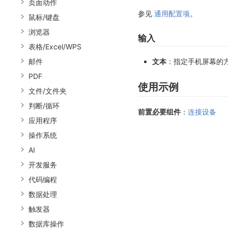
页面动作
参见
通用配置项
。
鼠标/键盘
浏览器
输入
表格/Excel/WPS
邮件
文本
：指定手机屏幕的
PDF
使用示例
文件/文件夹
判断/循环
前置必要组件
：
连接设备
应用程序
操作系统
AI
开发服务
代码编程
数据处理
触发器
数据库操作