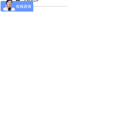
下载PDF
RPA帮助中心
历史发版说明
法律申明
导航
从零开始，打开RPA的大门
首页
文档
社区